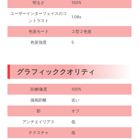
明るさ
150%
ユーザーインターフェイスのコ
1.08x
ントラスト
色覚モード
２型２色覚
色覚強度
5
グラフィッククオリティ
3D解像度
100%
描画距離
近い
影
オフ
アンチエイリアス
低
テクスチャ
低