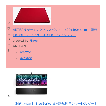
マ
ウ
ARTISAN ゲーミングマウスパッド ［420x490x4mm］ 飛燕
ス
FX SOFT XLサイズ FXHISFXLR ワインレッド
パ
created by
Rinker
ッ
ARTISAN
ド
Amazon
楽天市場
キ
ー
【国内正規品】 SteelSeries 日本語配列 テンキーレス ゲーミ