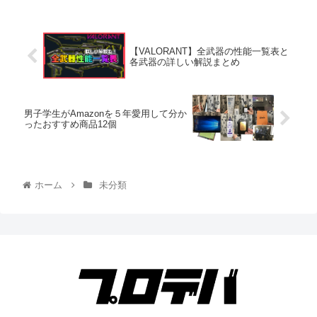
【VALORANT】全武器の性能一覧表と
各武器の詳しい解説まとめ
男子学生がAmazonを５年愛用して分か
ったおすすめ商品12個
ホーム
未分類