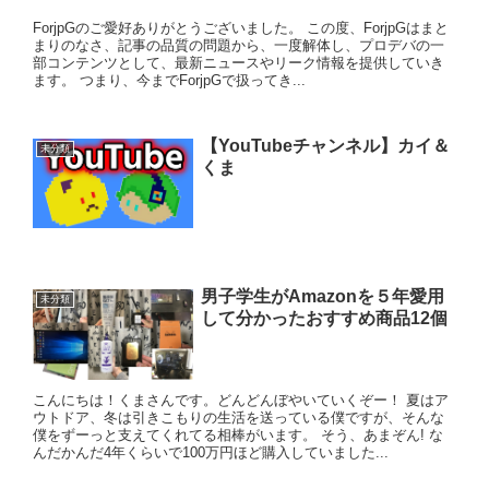
ForjpGのご愛好ありがとうございました。 この度、ForjpGはまと
まりのなさ、記事の品質の問題から、一度解体し、プロデバの一
部コンテンツとして、最新ニュースやリーク情報を提供していき
ます。 つまり、今までForjpGで扱ってき...
【YouTubeチャンネル】カイ＆
未分類
くま
男子学生がAmazonを５年愛用
未分類
して分かったおすすめ商品12個
こんにちは！くまさんです。どんどんぼやいていくぞー！ 夏はア
ウトドア、冬は引きこもりの生活を送っている僕ですが、そんな
僕をずーっと支えてくれてる相棒がいます。 そう、あまぞん! な
んだかんだ4年くらいで100万円ほど購入していました...