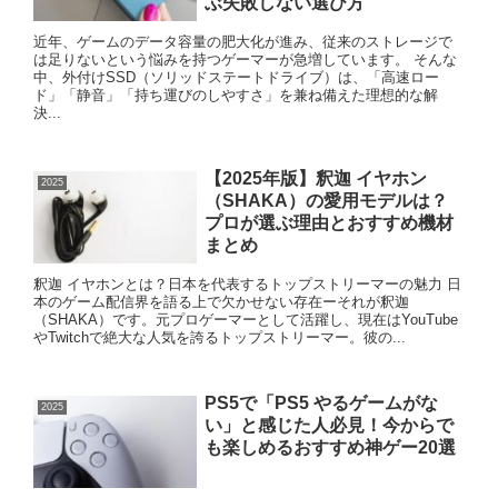
ぶ失敗しない選び方
近年、ゲームのデータ容量の肥大化が進み、従来のストレージで
は足りないという悩みを持つゲーマーが急増しています。 そんな
中、外付けSSD（ソリッドステートドライブ）は、「高速ロー
ド」「静音」「持ち運びのしやすさ」を兼ね備えた理想的な解
決...
【2025年版】釈迦 イヤホン
2025
（SHAKA）の愛用モデルは？
プロが選ぶ理由とおすすめ機材
まとめ
釈迦 イヤホンとは？日本を代表するトップストリーマーの魅力 日
本のゲーム配信界を語る上で欠かせない存在ーそれが釈迦
（SHAKA）です。元プロゲーマーとして活躍し、現在はYouTube
やTwitchで絶大な人気を誇るトップストリーマー。彼の...
PS5で「PS5 やるゲームがな
2025
い」と感じた人必見！今からで
も楽しめるおすすめ神ゲー20選