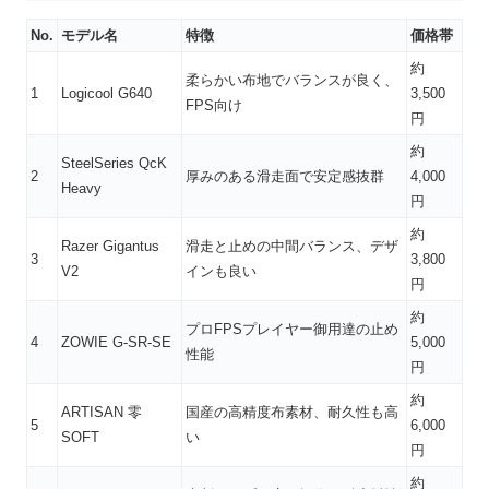
No.
モデル名
特徴
価格帯
約
柔らかい布地でバランスが良く、
1
Logicool G640
3,500
FPS向け
円
約
SteelSeries QcK
2
厚みのある滑走面で安定感抜群
4,000
Heavy
円
約
Razer Gigantus
滑走と止めの中間バランス、デザ
3
3,800
V2
インも良い
円
約
プロFPSプレイヤー御用達の止め
4
ZOWIE G-SR-SE
5,000
性能
円
約
ARTISAN 零
国産の高精度布素材、耐久性も高
5
6,000
SOFT
い
円
約