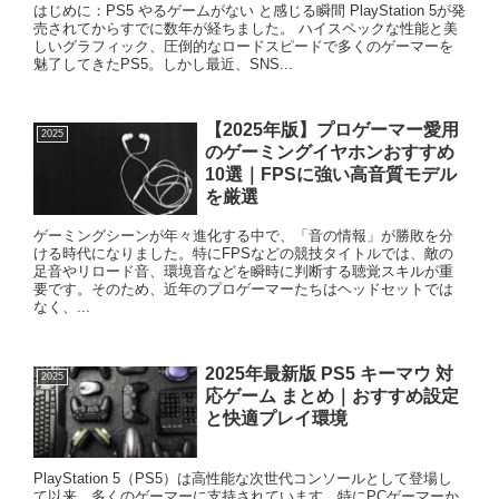
はじめに：PS5 やるゲームがない と感じる瞬間 PlayStation 5が発
売されてからすでに数年が経ちました。 ハイスペックな性能と美
しいグラフィック、圧倒的なロードスピードで多くのゲーマーを
魅了してきたPS5。しかし最近、SNS...
【2025年版】プロゲーマー愛用
2025
のゲーミングイヤホンおすすめ
10選｜FPSに強い高音質モデル
を厳選
ゲーミングシーンが年々進化する中で、「音の情報」が勝敗を分
ける時代になりました。特にFPSなどの競技タイトルでは、敵の
足音やリロード音、環境音などを瞬時に判断する聴覚スキルが重
要です。そのため、近年のプロゲーマーたちはヘッドセットでは
なく、...
2025年最新版 PS5 キーマウ 対
2025
応ゲーム まとめ｜おすすめ設定
と快適プレイ環境
PlayStation 5（PS5）は高性能な次世代コンソールとして登場し
て以来、多くのゲーマーに支持されています。特にPCゲーマーか