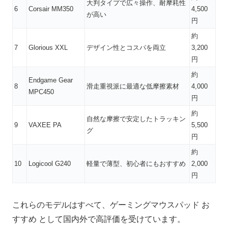
大判タイプで広々操作、耐摩耗性
6
Corsair MM350
4,500
が高い
円
約
7
Glorious XXL
デザイン性とコスパを両立
3,200
円
約
Endgame Gear
8
滑走重視派に最適な低摩擦素材
4,000
MPC450
円
約
自然な摩擦で安定したトラッキン
9
VAXEE PA
5,500
グ
円
約
10
Logicool G240
軽量で薄型、初心者にもおすすめ
2,000
円
これらのモデルはすべて、ゲーミングマウスパッド お
すすめ として国内外で高評価を受けています。