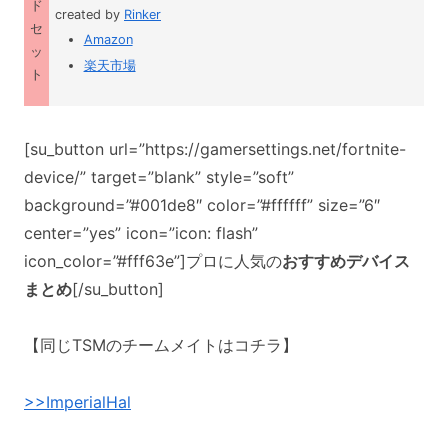
ド
created by
Rinker
セ
Amazon
ッ
楽天市場
ト
[su_button url=”https://gamersettings.net/fortnite-
device/” target=”blank” style=”soft”
background=”#001de8″ color=”#ffffff” size=”6″
center=”yes” icon=”icon: flash”
icon_color=”#fff63e”]プロに人気の
おすすめデバイス
まとめ
[/su_button]
【同じTSMのチームメイトはコチラ】
>>ImperialHal