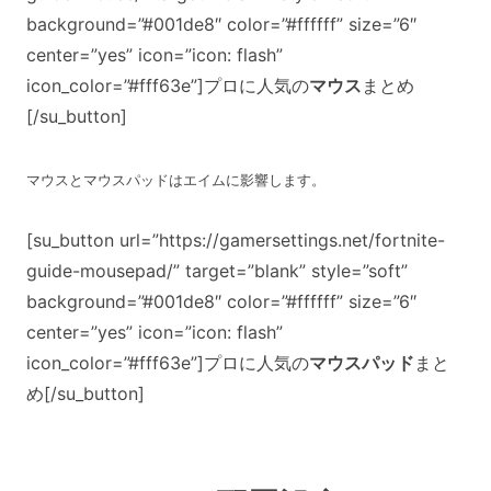
background=”#001de8″ color=”#ffffff” size=”6″
center=”yes” icon=”icon: flash”
icon_color=”#fff63e”]プロに人気の
マウス
まとめ
[/su_button]
マウスとマウスパッドはエイムに影響します。
[su_button url=”https://gamersettings.net/fortnite-
guide-mousepad/” target=”blank” style=”soft”
background=”#001de8″ color=”#ffffff” size=”6″
center=”yes” icon=”icon: flash”
icon_color=”#fff63e”]プロに人気の
マウスパッド
まと
め[/su_button]