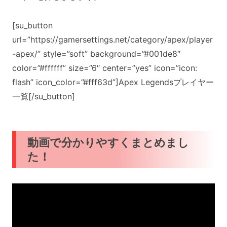
[su_button
url=”https://gamersettings.net/category/apex/player
-apex/” style=”soft” background=”#001de8″
color=”#ffffff” size=”6″ center=”yes” icon=”icon:
flash” icon_color=”#fff63d”]Apex Legendsプレイヤー
一覧[/su_button]
動画で分かりやすくまとめまし
た！