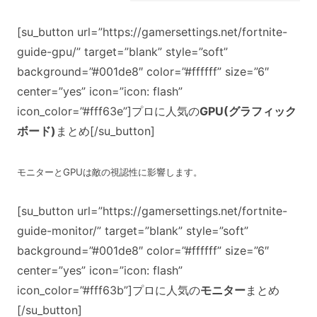
[su_button url=”https://gamersettings.net/fortnite-
guide-gpu/” target=”blank” style=”soft”
background=”#001de8″ color=”#ffffff” size=”6″
center=”yes” icon=”icon: flash”
icon_color=”#fff63e”]プロに人気の
GPU(グラフィック
ボード)
まとめ[/su_button]
モニターとGPUは敵の視認性に影響します。
[su_button url=”https://gamersettings.net/fortnite-
guide-monitor/” target=”blank” style=”soft”
background=”#001de8″ color=”#ffffff” size=”6″
center=”yes” icon=”icon: flash”
icon_color=”#fff63b”]プロに人気の
モニター
まとめ
[/su_button]